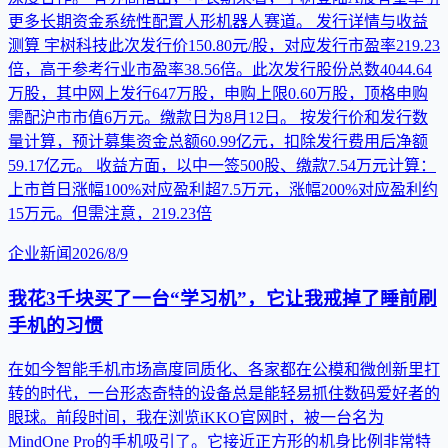
更多长期资金系统性配置人形机器人赛道。 发行详情与收益
测算 宇树科技此次发行价150.80元/股，对应发行市盈率219.23
倍，高于参考行业市盈率38.56倍。此次发行股份总数4044.64
万股，其中网上发行647万股，申购上限0.60万股，顶格申购
需配沪市市值6万元。缴款日为8月12日。 按发行价和发行数
量计算，预计募集资金总额60.99亿元，扣除发行费用后净额
59.17亿元。 收益方面，以中一签500股、缴款7.54万元计算：
上市首日涨幅100%对应盈利超7.5万元，涨幅200%对应盈利约
15万元。但需注意，219.23倍
企业新闻
2026/8/9
我花3千块买了一台“学习机”，它让我戒掉了睡前刷
手机的习惯
在如今智能手机市场高度同质化、各家都在公模和微创新里打
转的时代，一台形态奇特的设备总是能轻易抓住数码爱好者的
眼球。前段时间，我在浏览iKKO官网时，被一台名为
MindOne Pro的手机吸引了。它接近正方形的机身比例非常特