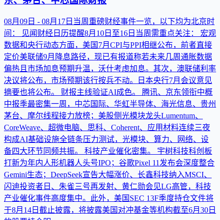
东、茅台、中芯国际财报
08月09日 - 08月17日当周重磅财经事件一览，以下均为北京时
间： 见闻财经日历提醒8月10日至16日当周需重点关注： 宏观
数据和央行动态方面，美国7月CPI与PPI相继公布，前者直接
定价美联储9月降息路径，现已有报道称若未来几周通胀数据
偏热且市场加息预期升温，沃什考虑加息。其次，澳联储利率
决议将公布，市场预期该行按兵不动。日本央行7月会议意见
摘要也将公布。 财报主线验证AI成色。 腾讯、京东领衔中概
中报季最密集一周，中芯国际、华虹半导体、海光信息、贵州
茅台、摩尔线程接力放榜；美股侧光模块龙头Lumentum、
CoreWeave、超微电脑、思科、Coherent、应用材料连续三夜
构成AI基础设施全链条压力测试，光模块、算力、网络、设
备四大环节同频共振。 科技产业催化密集。 宇树科技科创板
打新为年内人形机器人头号IPO；谷歌Pixel 11发布会深度整合
Gemini生态；DeepSeek宣告大幅涨价、长鑫科技纳入MSCI、
闪迪投资者日、朱雀三号再发射、黄仁勋会见LG高管，科技
产业催化事件高度集中。此外，美国SEC 13F季度持仓文件将
于8月14日截止披露，将披露美国对冲基金等机构截至6月30日