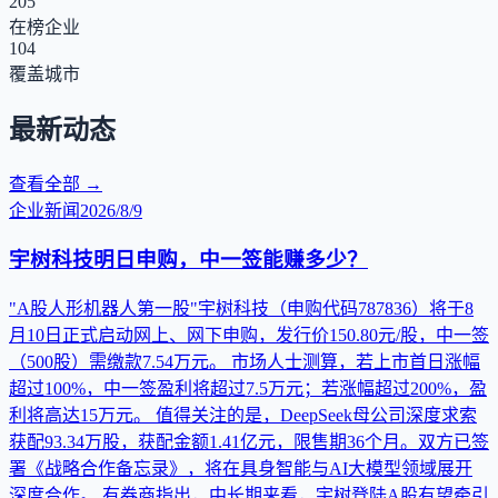
205
在榜企业
104
覆盖城市
最新动态
查看全部 →
企业新闻
2026/8/9
宇树科技明日申购，中一签能赚多少？
"A股人形机器人第一股"宇树科技（申购代码787836）将于8
月10日正式启动网上、网下申购，发行价150.80元/股，中一签
（500股）需缴款7.54万元。 市场人士测算，若上市首日涨幅
超过100%，中一签盈利将超过7.5万元；若涨幅超过200%，盈
利将高达15万元。 值得关注的是，DeepSeek母公司深度求索
获配93.34万股，获配金额1.41亿元，限售期36个月。双方已签
署《战略合作备忘录》，将在具身智能与AI大模型领域展开
深度合作。 有券商指出，中长期来看，宇树登陆A股有望牵引