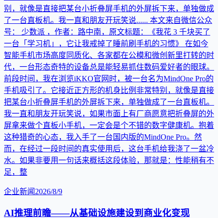
别，就像是直接把某台小折叠屏手机的外屏拆下来，单独做成
了一台直板机。我一直和朋友开玩笑说...... 本文来自微信公众
号： 少数派 ，作者：路中南，原文标题：《我花 3 千块买了
一台「学习机」，它让我戒掉了睡前刷手机的习惯》 在如今
智能手机市场高度同质化、各家都在公模和微创新里打转的时
代，一台形态奇特的设备总是能轻易抓住数码爱好者的眼球。
前段时间，我在浏览iKKO官网时，被一台名为MindOne Pro的
手机吸引了。它接近正方形的机身比例非常特别，就像是直接
把某台小折叠屏手机的外屏拆下来，单独做成了一台直板机。
我一直和朋友开玩笑说，如果市面上有厂商愿意把折叠屏的外
屏拿来做个直板小手机，一定会是个不错的数字健康机。抱着
这种猎奇的心态，我入手了一台国内版的MindOne Pro。然
而，在经过一段时间的真实使用后，这台手机给我浇了一盆冷
水。如果非要用一句话来概括这段体验，那就是：性能稍有不
足，整
企业新闻
2026/8/9
AI推理前瞻——从基础设施建设到商业化变现