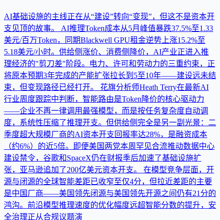
AI基础设施的主线正在从“建设”转向“变现”，但这不是资本开
支见顶的故事。 AI推理Token成本从5月峰值暴跌37.5%至1.33
美元/百万Token，同期Blackwell GPU租金逆势上涨15.2%至
5.18美元/小时。供给侧涨价、消费侧降价，AI产业正进入推
理经济的"剪刀差"阶段。电力、许可和劳动力的三重约束，正
将原本预期3年完成的产能扩张拉长到5至10年——建设远未结
束，但变现路径已经打开。 花旗分析师Heath Terry在最新AI
行业周度跟踪中判断，智能路由是Token降价的核心驱动力
——企业不再一律调用最强模型，而是按任务复杂度自动调
度，系统性压缩了推理开支。但供给侧完全是另一副光景：二
季度超大规模厂商的AI资本开支回报率达28%，是融资成本
（约6%）的近5倍。即便美国两党本周罕见合流推动数据中心
建设禁令，谷歌和SpaceX仍在财报季后加速了基础设施扩
张，亚马逊追加了200亿美元资本开支。 在模型竞争层面，开
源与闭源的全球智能差距已收窄至仅4分，但拉近差距的主要
是中国厂商——美国领先闭源与美国领先开源之间仍有21分的
鸿沟。前沿模型推理速度的优化幅度远超智能分数的提升，安
全治理正从合规议题演