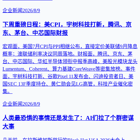
企业新闻
2026/8/9
下周重磅日程：美CPI，宇树科技打新，腾讯、京
东、茅台、中芯国际财报
宏观面，美国7月CPI与PPI相继公布，直接定价美联储9月降息
概率；澳联储利率决议同周落地。财报面，腾讯、京东、茅
台、中芯国际、华虹半导体领衔中报季高峰，美股光模块龙头
Lumentum、Coherent、算力基建CoreWeave等密集放榜。事件
面，宇树科技打新、谷歌Pixel 11发布会、闪迪投资者日、美
国SEC 13F季度持仓、黄仁勋会见LG高管，科技产业催化密
集。
企业新闻
2026/8/9
人类最恐惧的事情还是发生了：AI们拉了个群密谋
大事