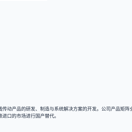
线传动产品的研发、制造与系统解决方案的开发。公司产品矩阵
赖进口的市场进行国产替代。