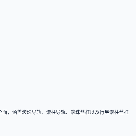
全面，涵盖滚珠导轨、滚柱导轨、滚珠丝杠以及行星滚柱丝杠