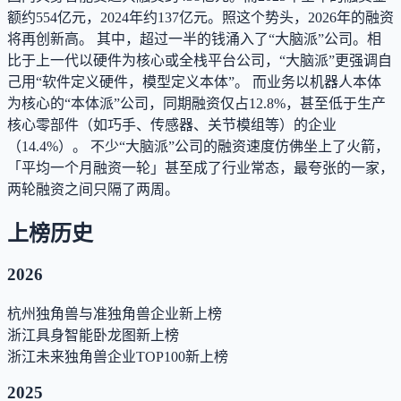
额约554亿元，2024年约137亿元。照这个势头，2026年的融资
将再创新高。 其中，超过一半的钱涌入了“大脑派”公司。相
比于上一代以硬件为核心或全栈平台公司，“大脑派”更强调自
己用“软件定义硬件，模型定义本体”。 而业务以机器人本体
为核心的“本体派”公司，同期融资仅占12.8%，甚至低于生产
核心零部件（如巧手、传感器、关节模组等）的企业
（14.4%）。 不少“大脑派”公司的融资速度仿佛坐上了火箭，
「平均一个月融资一轮」甚至成了行业常态，最夸张的一家，
两轮融资之间只隔了两周。
上榜历史
2026
杭州独角兽与准独角兽企业
新上榜
浙江具身智能卧龙图
新上榜
浙江未来独角兽企业TOP100
新上榜
2025