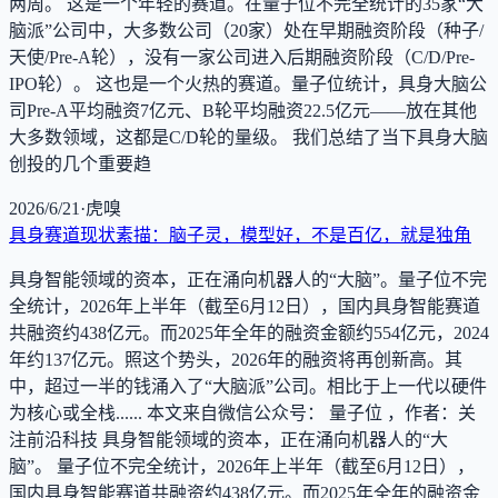
两周。 这是一个年轻的赛道。在量子位不完全统计的35家“大
脑派”公司中，大多数公司（20家）处在早期融资阶段（种子/
天使/Pre-A轮），没有一家公司进入后期融资阶段（C/D/Pre-
IPO轮）。 这也是一个火热的赛道。量子位统计，具身大脑公
司Pre-A平均融资7亿元、B轮平均融资22.5亿元——放在其他
大多数领域，这都是C/D轮的量级。 我们总结了当下具身大脑
创投的几个重要趋
2026/6/21
·
虎嗅
具身赛道现状素描：脑子灵，模型好，不是百亿，就是独角
具身智能领域的资本，正在涌向机器人的“大脑”。量子位不完
全统计，2026年上半年（截至6月12日），国内具身智能赛道
共融资约438亿元。而2025年全年的融资金额约554亿元，2024
年约137亿元。照这个势头，2026年的融资将再创新高。其
中，超过一半的钱涌入了“大脑派”公司。相比于上一代以硬件
为核心或全栈...... 本文来自微信公众号： 量子位 ，作者：关
注前沿科技 具身智能领域的资本，正在涌向机器人的“大
脑”。 量子位不完全统计，2026年上半年（截至6月12日），
国内具身智能赛道共融资约438亿元。而2025年全年的融资金