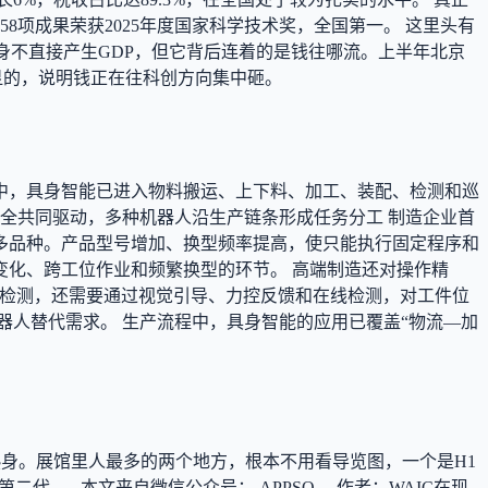
项成果荣获2025年度国家科学技术奖，全国第一。 这里头有
身不直接产生GDP，但它背后连着的是钱往哪流。上半年北京
明显的，说明钱正在往科创方向集中砸。
中，具身智能已进入物料搬运、上下料、加工、装配、检测和巡
全共同驱动，多种机器人沿生产链条形成任务分工 制造企业首
多品种。产品型号增加、换型频率提高，使只能执行固定程序和
化、跨工位作业和频繁换型的环节。 高端制造还对操作精
和检测，还需要通过视觉引导、力控反馈和在线检测，对工件位
器人替代需求。 生产流程中，具身智能的应用已覆盖“物流—加
只是热身。展馆里人最多的两个地方，根本不用看导览图，一个是H1
.... 本文来自微信公众号： APPSO ，作者：WAIC在现