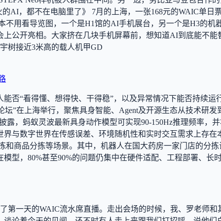
火的AI，都不在电脑里了》 7月的上海，一张168元的WAIC单日
用看导览图，一个是H1馆的AI手机展台，另一个是H3的机器人
a也在大会上公开亮相。大家挤在几块手机屏幕前，想知道AI到底能不
宇树接近3米高的载人机甲GD
路
否“看得懂、想得快、干得稳”，以及异常情况下能否持续运行，正
实践论坛”在上海举行，聚焦具身智能、Agent及开源生态从技术
上披露，蚂蚁灵波最新具身动作模型可实现90-150Hz推理频率
世界与数字世界在传感误差、环境随机性和实时交互需求上存在
拣和商品分拣等场景。其中，机器人在国大药房一家门店的分拣
模型，80%甚至90%的问题仍集中在硬件适配、工程部署、长
束了第一天的WAIC流水席直播。走出会场的时候，我、罗老师和
论着今天的见闻，还不时有人走上来跟我们打招呼，说他们白天一边