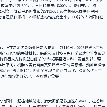
票被黄牛炒到1300元，三日通票喊出3000元。我们在北门排了半
馆。 阶跃星辰刚发布的STEPX Neo样机被人群围在中间。
能替自己操作手机，AI手机会被谁先做出来。 H3馆的人流同样密
在决定这笔商业账是否成立。 7月19日，2026世界人工智
研发到产业落地的关键挑战。蚂蚁灵波科技首席科学家沈宇军发布灵
，并将机器人支持构型由此前的9种拓展至近20种，覆盖头部、腰
本质不同，机器人需要面向真实世界重新构建感知、预测与操作
试点已“初步跑通”，但距离实现全链路自动化、稳定替代人工
时运行和异常流处理。 物理世界需要
其他同事一起往地铁站走，满大街都是参加这次WAIC、挂着胸
逛展，一边看我和罗...... 本文来自微信公众号： 快刀青