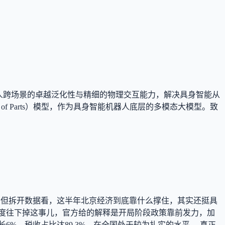
人跨场景的卓越泛化性与精细的物理交互能力，解决具身智能从
aints of Parts）模型，作为具身智能机器人底层的多模态大模型。致
套话，但拆开数据看，这半年北京经济到底靠什么撑住，其实还挺具
度往下掉这事儿，官方给的解释是开局阶段政策靠前发力，加
%，税收占比达89.3%，在全国处于较为扎实的水平。 真正