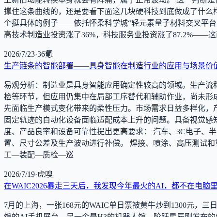
撑住这条曲线的，还是要看下面这几块硬科技到底做成了什么样子
个挺具体的例子——依托怀柔科学城“轻元素量子材料交叉平台
高技术制造业投资涨了36%，科技服务业投资涨了87.2%—
2026/7/23
·
36氪
生产链条的智能部署——具身智能在制造行业的应用与场景价
易观分析：制造业是具身智能应用确定性较高的领域。生产流
检等环节，但应用仍集中在局部工序替代和辅助作业，尚未形
先面临生产模式变化带来的柔性压力。市场需求日益多样化，
固定轨迹的自动化设备面临适配成本上升的问题。具备视觉感
度、产品良率和设备可靠性提出更高要求： 汽车、3C电子、
置、尺寸公差及生产波动进行补偿。 焊接、喷涂、高压测试和
工—装配—质检—巡
2026/7/19
·
虎嗅
在WAIC2026暴走三天后，我发现今年最火的AI，都不在电脑
7月的上海，一张168元的WAIC单日票被黄牛炒到1300元
馆的AI手机展台，另一个是H3的机器人馆。阶跃星辰刚发布的STE