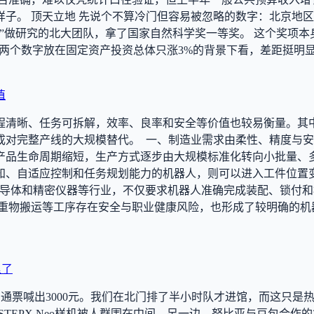
。 顶天立地 先说个不算冷门但容易被忽略的数字：北京地区58
”做研究的北大团队，拿了国家自然科学奖一等奖。 这个奖项本
—这两个数字放在固定资产投资总体只涨3%的背景下看，差距挺
值
程清晰、任务可拆解，效率、良率和安全等价值也较易衡量。其
成对完整产线的大规模替代。 一、制造业需求由柔性、精度与安
产品生命周期缩短，生产方式逐步由大规模标准化转向小批量、
知、自适应控制和任务规划能力的机器人，则可以进入工件位置变
半导体和精密仪器等行业，不仅要求机器人准确完成装配、锁付
重物搬运等工序存在安全与职业健康风险，也形成了较明确的机
里了
，三日通票喊出3000元。我们在北门排了半小时队才进馆，而这
PX Neo样机被人群围在中间。另一边，努比亚与豆包合作的第二代..