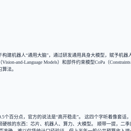
于构建机器人“通用大脑”，通过研发通用具身大模型，赋予机器
and-Language Models）和部件约束模型CoPa（Constr
习算法。
走了0.5个百分点，官方的说法是“高开稳走”。 这四个字听着像
很硬核的东西：芯片、机器人、算力、大模型。 顺带一提，二季
准确，难以仅凭统计口径验证，但上半年一般公共预算收入增长6