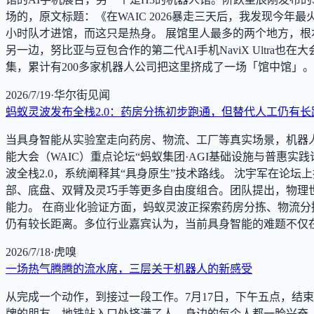
场的，原文标题：《在WAIC 2026暴走三天后，我发现今年最
小时队才进馆，而这只是热身。 展馆里人最多的两个地方，根本不
另一边，努比亚与豆包合作的第二代AI手机NaviX Ultr
集，累计有200多家机器人公司把这里挤成了一场「馆中馆」。
2026/7/19
·
华尔街见闻
蚂蚁灵波发布全栈2.0：药房分拣初步跑通，但替代人工仍有长
当具身智能从实验室走向药房、物流、工厂等真实场景，机器人能
能大会（WAIC）重点论坛“蚂蚁集团·AGI基础设施与普惠
波全栈2.0，系统阐释其“具身原生”技术路线。 沈宇军在论坛
部、底盘、双臂及灵巧手等更多自由度组合。团队提出，物理
能力。 在商业化验证方面，蚂蚁灵波正探索药房分拣、物流分
仍有较长距离。多位行业嘉宾认为，当前具身智能的难题不仅在
2026/7/18
·
虎嗅
一场热气腾腾的流水席，三层关于机器人的新感受
从完成一个动作，到接过一段工作。7月17日，下午五点，结
牌的朋友，地铁站入口处挤满了人。身边的每个人都一脸兴奋，谈