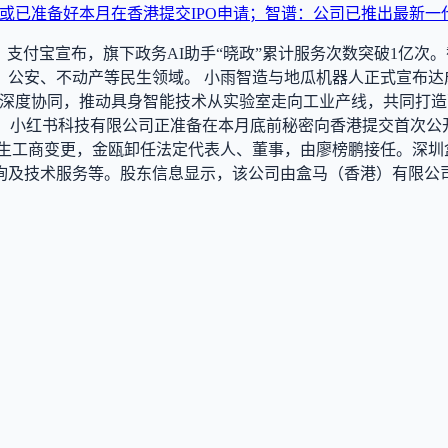
书或已准备好本月在香港提交IPO申请；智谱：公司已推出最新一代旗
悉，支付宝宣布，旗下政务AI助手“晓政”累计服务次数突破1亿次。
公安、不动产等民生领域。 小雨智造与地瓜机器人正式宣布达成
开深度协同，推动具身智能技术从实验室走向工业产线，共同打
露，小红书科技有限公司正准备在本月底前秘密向香港提交首次公开募
发生工商变更，金瓯卸任法定代表人、董事，由廖榜鹏接任。深圳盒马
询及技术服务等。股东信息显示，该公司由盒马（香港）有限公司