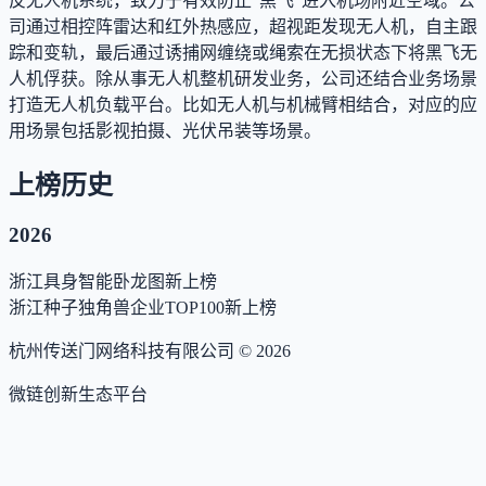
反无人机系统，致力于有效防止“黑飞”进入机场附近空域。公
司通过相控阵雷达和红外热感应，超视距发现无人机，自主跟
踪和变轨，最后通过诱捕网缠绕或绳索在无损状态下将黑飞无
人机俘获。除从事无人机整机研发业务，公司还结合业务场景
打造无人机负载平台。比如无人机与机械臂相结合，对应的应
用场景包括影视拍摄、光伏吊装等场景。
上榜历史
2026
浙江具身智能卧龙图
新上榜
浙江种子独角兽企业TOP100
新上榜
杭州传送门网络科技有限公司 ©
2026
微链创新生态平台